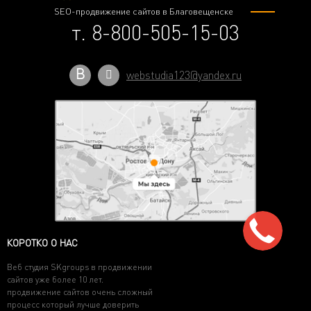
SEO-продвижение сайтов в Благовещенске
т. 8-800-505-15-03
В
webstudia123@yandex.ru
КОРОТКО О НАС
Веб студия SKgroups в продвижении
сайтов уже более 10 лет.
продвижение сайтов очень сложный
процесс который лучше доверить